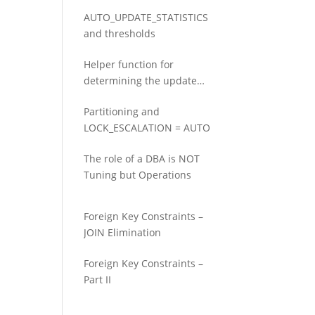
question.
AUTO_UPDATE_STATISTICS
and thresholds
Helper function for
determining the update
threshold for statistics
Partitioning and
LOCK_ESCALATION = AUTO
The role of a DBA is NOT
Tuning but Operations
Foreign Key Constraints –
JOIN Elimination
Foreign Key Constraints –
Part II