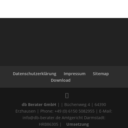
Datenschutzerklärung
Impressum
Sitemap
Download
db Berater GmbH
| | Büchenweg 4 | 64390
Erzhausen | Phone: +49 (0) 6150 5082955 | E-Mail:
info@db-berater.de Amtgericht Darmstadt:
HRB86305 |
Umsetzung