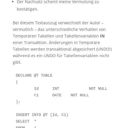
Der Nachsatz scheint meine Vermutung zu
bestätigen.
Bei diesem Textauszug verwechselt der Autor –
vermutlich – das unterschiedliche Verhalten von
Temporären Tabellen und Tabellenvariablen
IN
einer Transaktion. Änderungen in Temporäre
Tabellen werden transaktional abgesichert (UNDO!)
während es ein UNDO für Tabellenvariablen nicht
gibt.
DECLARE	@T TABLE

(

	Id	INT		NOT NULL	PRIMARY KEY CLUSTERED,

	C1	DATE	NOT NULL

);

INSERT INTO @T (Id, C1)

SELECT	*
