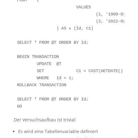
FROM	(

			VALUES

				(1, '1900-01-01'),

				(2, '2022-02-04')

		) AS x (Id, C1)

SELECT * FROM @T ORDER BY Id;

BEGIN TRANSACTION

	UPDATE	@T

	SET		C1 = CAST(GETDATE() AS DATE)

	WHERE	Id = 1;

ROLLBACK TRANSACTION

SELECT * FROM @T ORDER BY Id;

Der Versuchsaufbau ist trivial:
Es wird eine Tabellenvariable definiert