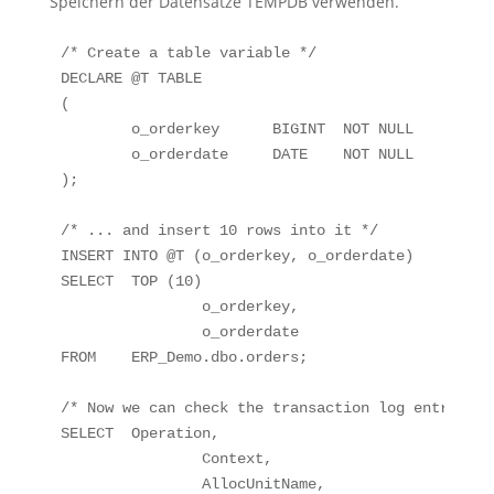
Speichern der Datensätze TEMPDB verwenden.
/* Create a table variable */

DECLARE	@T TABLE

(

	o_orderkey	BIGINT	NOT NULL	PRIMARY KEY CLUSTERED,

	o_orderdate	DATE	NOT NULL

);

/* ... and insert 10 rows into it */

INSERT INTO @T (o_orderkey, o_orderdate)

SELECT	TOP (10)

		o_orderkey,

		o_orderdate

FROM	ERP_Demo.dbo.orders;

/* Now we can check the transaction log entries */
SELECT	Operation,

		Context,

		AllocUnitName,
