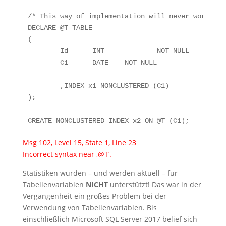
/* This way of implementation will never work */

DECLARE	@T TABLE

(

	Id	INT		NOT NULL	PRIMARY KEY CLUSTERED,

	C1	DATE	NOT NULL

	,INDEX x1 NONCLUSTERED (C1)

);

Msg 102, Level 15, State 1, Line 23
Incorrect syntax near ‚@T‘.
Statistiken wurden – und werden aktuell – für
Tabellenvariablen
NICHT
unterstützt! Das war in der
Vergangenheit ein großes Problem bei der
Verwendung von Tabellenvariablen. Bis
einschließlich Microsoft SQL Server 2017 belief sich