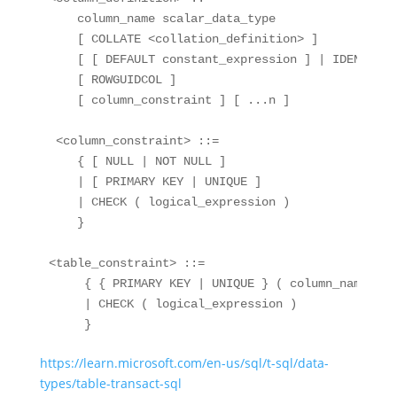
    column_name scalar_data_type

    [ COLLATE <collation_definition> ]

    [ [ DEFAULT constant_expression ] | IDENTITY 
    [ ROWGUIDCOL ]

    [ column_constraint ] [ ...n ]

 <column_constraint> ::=

    { [ NULL | NOT NULL ]

    | [ PRIMARY KEY | UNIQUE ]

    | CHECK ( logical_expression )

    }

<table_constraint> ::=

     { { PRIMARY KEY | UNIQUE } ( column_name [ ,
     | CHECK ( logical_expression )

https://learn.microsoft.com/en-us/sql/t-sql/data-
types/table-transact-sql