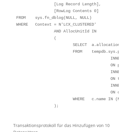
		[Log Record Length],

		[RowLog Contents 0]

FROM	sys.fn_dblog(NULL, NULL)

WHERE	Context = N'LCX_CLUSTERED'

		AND AllocUnitId IN

		(

			SELECT	a.allocation_unit_id

			FROM	tempdb.sys.partitions AS p

					INNER JOIN tempdb.sys.system_internals_allocation_units AS a

					ON p.hobt_id = a.container_id

					INNER JOIN tempdb.sys.tables AS t

					ON t.object_id = p.object_id

					INNER JOIN tempdb.sys.columns AS c

					ON c.object_id = p.object_id

			WHERE	c.name IN (N'o_orderkey', N'o_orderdate')

Transaktionsprotokoll für das Hinzufügen von 10