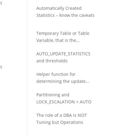
ht
Automatically Created
Statistics – know the caveats
Temporary Table or Table
Variable, that is the
question.
AUTO_UPDATE_STATISTICS
and thresholds
ht
Helper function for
determining the update
threshold for statistics
Partitioning and
LOCK_ESCALATION = AUTO
The role of a DBA is NOT
Tuning but Operations