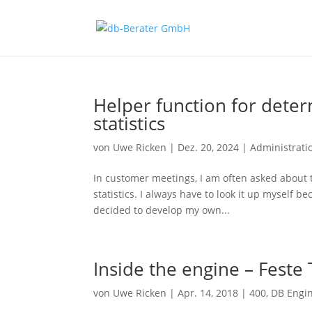
Helper function for deter
statistics
von
Uwe Ricken
|
Dez. 20, 2024
|
Administrati
In customer meetings, I am often asked about 
statistics. I always have to look it up myself 
decided to develop my own...
Inside the engine – Feste
von
Uwe Ricken
|
Apr. 14, 2018
|
400
,
DB Engi