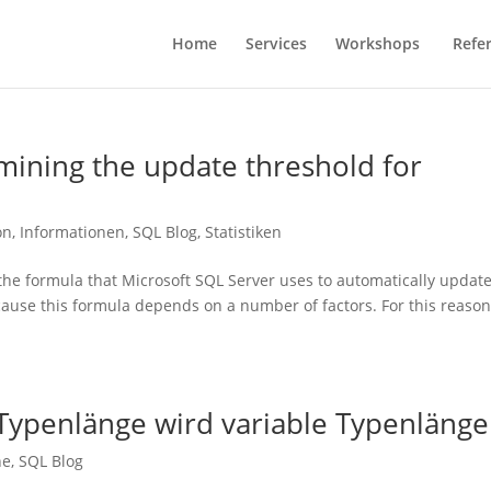
Home
Services
Workshops
Refe
mining the update threshold for
on
,
Informationen
,
SQL Blog
,
Statistiken
the formula that Microsoft SQL Server uses to automatically updat
because this formula depends on a number of factors. For this reason,
 Typenlänge wird variable Typenlänge
ne
,
SQL Blog