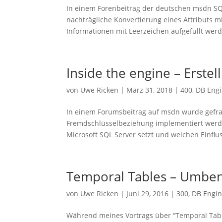
In einem Forenbeitrag der deutschen msdn SQ
nachträgliche Konvertierung eines Attributs m
Informationen mit Leerzeichen aufgefüllt werd
Inside the engine – Erste
von
Uwe Ricken
|
März 31, 2018
|
400
,
DB Eng
In einem Forumsbeitrag auf msdn wurde gefrag
Fremdschlüsselbeziehung implementiert werde
Microsoft SQL Server setzt und welchen Einflus
Temporal Tables – Umbe
von
Uwe Ricken
|
Juni 29, 2016
|
300
,
DB Engi
Während meines Vortrags über “Temporal Tabl