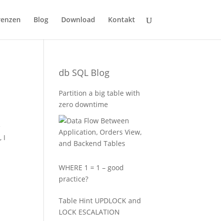
renzen
Blog
Download
Kontakt
db SQL Blog
Partition a big table with
zero downtime
e
 I
WHERE 1 = 1 – good
practice?
Table Hint UPDLOCK and
LOCK ESCALATION