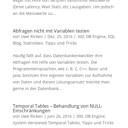
Regel mit Hilfe von Skripten bestimmte Messwerte
(Drive Latency, Wait Stats, etc.) ausgeben. Um jedoch
an die Messwerte zu...
Abfragen nicht mit Variablen testen
von
Uwe Ricken
|
Dez. 25, 2016
|
300
,
DB Engine
,
SQL
Blog
,
Statistiken
,
Tipps und Tricks
Häufig fällt auf, dass Datenbankentwickler ihre
Abfragen mit Hilfe von Variablen testen. Die
Programmiersprachen, wie z. B. C, C++, Basic und
Java, besitzen ihre eigenen Variablen zur Aufnahme
von Daten und diesen Lösungsansatz möchte man
gerne in der Datenbank...
Temporal Tables – Behandlung von NULL-
Einschränkungen
von
Uwe Ricken
|
Juni 26, 2016
|
300
,
DB Engine
,
System Versioned Temporal Tables
,
Tipps und Tricks